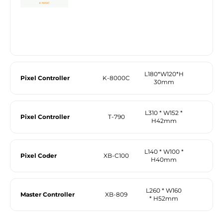
L180*W120*H
Pixel Controller
K-8000C
30mm
L310 * W152 *
Pixel Controller
T-790
H42mm
L140 * W100 *
Pixel Coder
XB-C100
H40mm
L260 * W160
Master Controller
XB-809
* H52mm