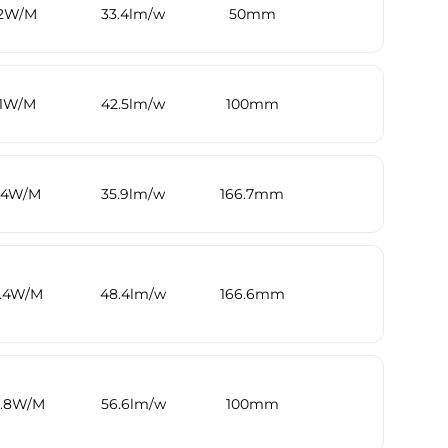
12W/M
33.4lm/w
50mm
11W/M
42.5lm/w
100mm
.4W/M
35.9lm/w
166.7mm
4.4W/M
48.4lm/w
166.6mm
8.8W/M
56.6lm/w
100mm