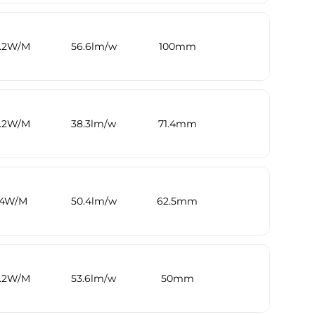
9.2W/M
56.6lm/w
100mm
9.2W/M
38.3lm/w
71.4mm
4W/M
50.4lm/w
62.5mm
9.2W/M
53.6lm/w
50mm