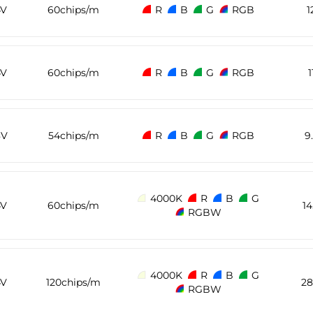
4V
60chips/m
R
B
G
RGB
4V
60chips/m
R
B
G
RGB
8V
54chips/m
R
B
G
RGB
9
4000K
R
B
G
4V
60chips/m
1
RGBW
4000K
R
B
G
4V
120chips/m
2
RGBW