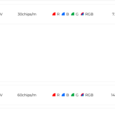
4V
30chips/m
R
B
G
RGB
7
4V
60chips/m
R
B
G
RGB
1