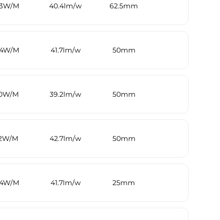
3W/M
40.4lm/w
62.5mm
4W/M
41.7lm/w
50mm
0W/M
39.2lm/w
50mm
12W/M
42.7lm/w
50mm
4W/M
41.7lm/w
25mm