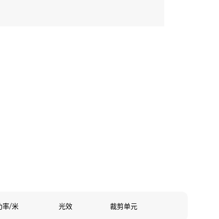
功率/米
光效
裁剪单元