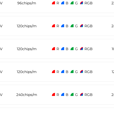
4V
96chips/m
R
B
G
RGB
2
4V
120chips/m
R
B
G
RGB
2
4V
120chips/m
R
B
G
RGB
1
4V
120chips/m
R
B
G
RGB
4V
240chips/m
R
B
G
RGB
2