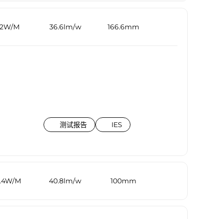
.2W/M
36.6lm/w
166.6mm
测试报告
IES
4.4W/M
40.8lm/w
100mm