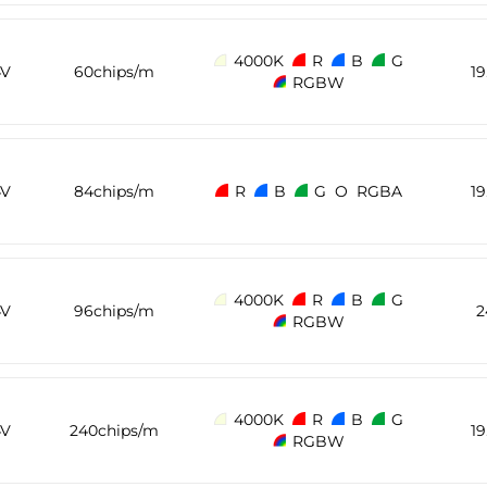
4000K
R
B
G
4V
60chips/m
1
RGBW
4V
84chips/m
R
B
G
O
RGBA
1
4000K
R
B
G
4V
96chips/m
2
RGBW
4000K
R
B
G
4V
240chips/m
1
RGBW